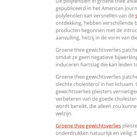
De polyfenolen in groene thee afva
gepubliceerd in het American Journa
polyfenolen kan versnellen van de
ontdekking, hebben verschillende be
producten begonnen met de introdu
aanvulling, hetzij in de vorm van di
Groene thee gewichtsverlies patche
omdat ze geen negatieve bijwerking
induceren hartslag die kan leiden t
Groene thee gewichtsverlies patch
slechte cholesterol in het lichaam
gewichtsverlies pleisters vernietig
verbeteren van de goede cholestero
wordt bereikt, die alleen zou kunn
welzijn.
Groene thee gewichtsverlies
pleist
onderdrukken natuurlijk en veilig. 