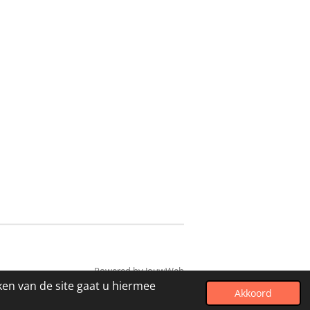
Powered by
JouwWeb
ken van de site gaat u hiermee
Akkoord