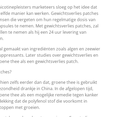
icotinepleisters marketeers sloeg op het idee dat
ezelfde manier kan werken. Gewichtsverlies patches
ensen die vergeten om hun regelmatige dosis van
psules te nemen. Met gewichtsverlies patches, zal
len te nemen als hij een 24 uur levering van
n.
al gemaakt van ingrediënten zoals algen en zeewier
uppressants. Later studies over gewichtsverlies en
roene thee als een gewichtsverlies patch.
tches?
ien zelfs eerder dan dat, groene thee is gebruikt
zondheid drankje in China. In de afgelopen tijd,
roene thee als een mogelijke remedie tegen kanker
tdekking dat de polyfenol stof die voorkomt in
toppen met groeien.