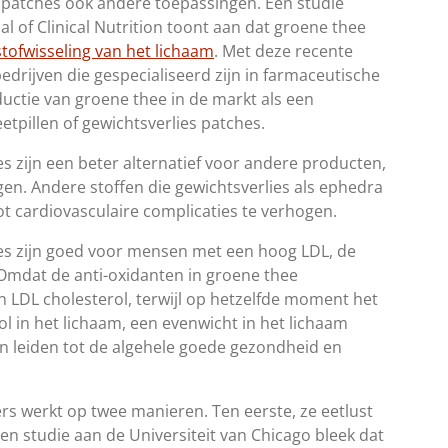
lpatches ook andere toepassingen. Een studie
l of Clinical Nutrition toont aan dat groene thee
stofwisseling van het lichaam
. Met deze recente
drijven die gespecialiseerd zijn in farmaceutische
ctie van groene thee in de markt als een
eetpillen of gewichtsverlies patches.
s zijn een beter alternatief voor andere producten,
en. Andere stoffen die gewichtsverlies als ephedra
ot cardiovasculaire complicaties te verhogen.
es zijn goed voor mensen met een hoog LDL, de
. Omdat de anti-oxidanten in groene thee
en LDL cholesterol, terwijl op hetzelfde moment het
l in het lichaam, een evenwicht in het lichaam
en leiden tot de algehele goede gezondheid en
ers werkt op twee manieren. Ten eerste, ze eetlust
Een studie aan de Universiteit van Chicago bleek dat